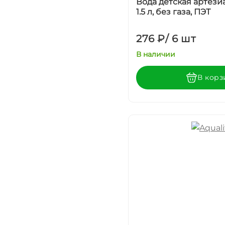
Вода детская артези
1.5 л, без газа, ПЭТ
276 ₽
/
6 шт
В наличии
В корз