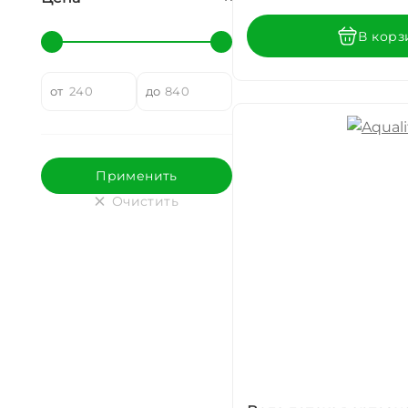
В корз
от
до
Очистить