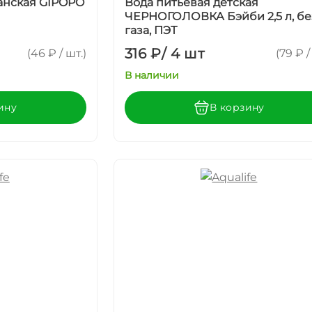
анская GIPOPO
Вода питьевая детская
ЧЕРНОГОЛОВКА Бэйби 2,5 л, бе
газа, ПЭТ
316 ₽
/
4 шт
(46 ₽ / шт.)
(79 ₽ /
В наличии
ину
В корзину